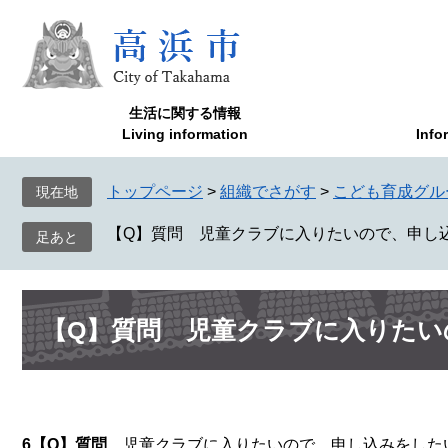
ペ
メ
ー
ニ
ジ
ュ
の
ー
先
を
生活に関する情報
頭
飛
Living information
Info
で
ば
す
し
トップページ
>
組織でさがす
>
こども育成グル
現在地
。
て
本
【Q】質問 児童クラブに入りたいので、申し
文
へ
本
【Q】質問 児童クラブに入りた
文
6【Q】質問
児童クラブに入りたいので、申し込みをした