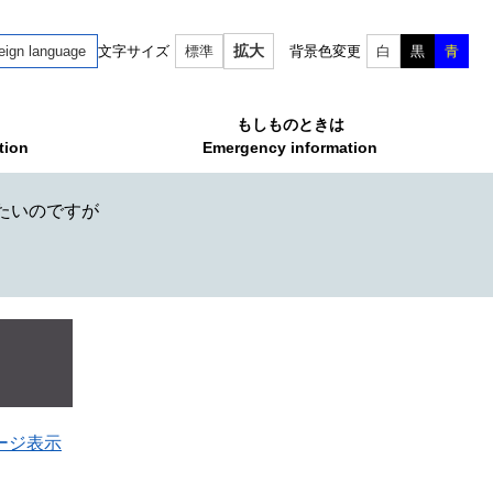
拡大
eign language
文字サイズ
標準
背景色変更
白
黒
青
もしものときは
tion
Emergency information
たいのですが
ージ表示