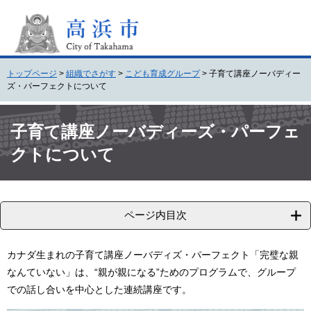
ペ
メ
ー
ニ
ジ
ュ
の
ー
先
を
トップページ
>
組織でさがす
>
こども育成グループ
>
子育て講座ノーバディー
頭
飛
ズ・パーフェクトについて
で
ば
す
し
本
。
て
文
子育て講座ノーバディーズ・パーフェ
本
クトについて
文
へ
ページ内目次
カナダ生まれの子育て講座ノーバディズ・パーフェクト「完璧な親
なんていない」は、“親が親になる”ためのプログラムで、グループ
での話し合いを中心とした連続講座です。