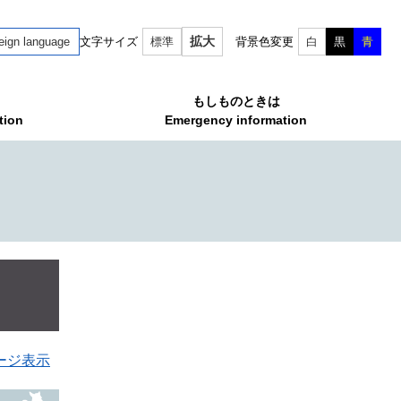
拡大
eign language
文字サイズ
標準
背景色変更
白
黒
青
もしものときは
tion
Emergency information
ージ表示