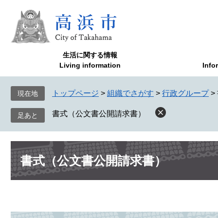
ペ
メ
ー
ニ
ジ
ュ
の
ー
先
を
生活に関する情報
頭
飛
Living information
Info
で
ば
す
し
トップページ
>
組織でさがす
>
行政グループ
>
現在地
。
て
本
書式（公文書公開請求書）
文
へ
本
書式（公文書公開請求書）
文