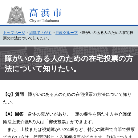
ペ
メ
ー
ニ
ジ
ュ
の
ー
先
を
トップページ
>
組織でさがす
>
行政グループ
>
障がいのある人のための在宅投
頭
飛
票の方法について知りたい。
で
ば
す
し
本
。
て
文
障がいのある人のための在宅投票の方
本
法について知りたい。
文
へ
【Q】質問
障がいのある人のための在宅投票の方法について知り
たい。
【A】回答
身体の障がいがあり、一定の要件を満たす方や介護保
険法上要介護5の人は「郵便投票」ができます。
また、上肢または視覚障がいの1級など、特定の障害で自筆で投票
できない方は、代理記載による郵便投票ができます。詳細につきま