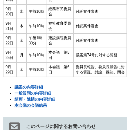
9月
総務市民委員
水
午前10時
付託案件審査
20日
会
9月
福祉教育委員
木
午前10時
付託案件審査
21日
会
9月
午後1時
建設病院委員
金
付託案件審査
22日
30分
会
9月
本会議 第5
月
午前10時
議案第74号に対する質疑
25日
日
9月
本会議 第6
委員長報告、委員長報告に対
金
午前10時
29日
日
する質疑、討論、採決、閉会
議案の内容詳細
一般質問の内容詳細
請願・陳情の内容詳細
本会議の会議結果
このページに関するお問い合わせ