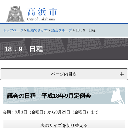
ペ
メ
ー
ニ
ジ
ュ
の
ー
先
を
トップページ
>
組織でさがす
>
議会グループ
>
18．9 日程
頭
飛
で
ば
本
す
し
文
18．9 日程
。
て
本
文
へ
ページ内目次
議会の日程 平成18年9月定例会
会期：9月1日（金曜日）から9月29日（金曜日）まで
表のサイズを切り替える