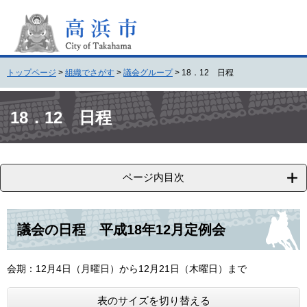
ペ
メ
ー
ニ
ジ
ュ
の
ー
先
を
トップページ
>
組織でさがす
>
議会グループ
>
18．12 日程
頭
飛
で
ば
本
す
し
文
18．12 日程
。
て
本
文
へ
ページ内目次
議会の日程 平成18年12月定例会
会期：12月4日（月曜日）から12月21日（木曜日）まで
表のサイズを切り替える