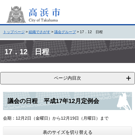
ペ
メ
ー
ニ
ジ
ュ
の
ー
先
を
トップページ
>
組織でさがす
>
議会グループ
>
17．12 日程
頭
飛
で
ば
本
す
し
文
17．12 日程
。
て
本
文
へ
ページ内目次
議会の日程 平成17年12月定例会
会期：12月2日（金曜日）から12月19日（月曜日）まで
表のサイズを切り替える