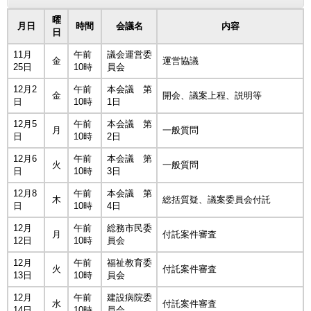
曜
月日
時間
会議名
内容
日
11月
午前
議会運営委
金
運営協議
25日
10時
員会
12月2
午前
本会議 第
金
開会、議案上程、説明等
日
10時
1日
12月5
午前
本会議 第
月
一般質問
日
10時
2日
12月6
午前
本会議 第
火
一般質問
日
10時
3日
12月8
午前
本会議 第
木
総括質疑、議案委員会付託
日
10時
4日
12月
午前
総務市民委
月
付託案件審査
12日
10時
員会
12月
午前
福祉教育委
火
付託案件審査
13日
10時
員会
12月
午前
建設病院委
水
付託案件審査
14日
10時
員会