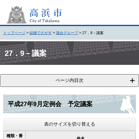
ペ
メ
ー
ニ
ジ
ュ
の
ー
先
を
トップページ
>
組織でさがす
>
議会グループ
>
27．9－議案
頭
飛
で
ば
本
す
し
文
27．9－議案
。
て
本
文
へ
ページ内目次
平成27年9月定例会 予定議案
表のサイズを切り替える
種類・番
件名