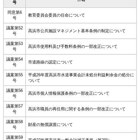
号
同意第6
教育委員会委員の任命について
号
議案第52
高浜市公共施設マネジメント基本条例の制定について
号
議案第53
高浜市使用料及び手数料条例の一部改正について
号
議案第54
市道路線の認定について
号
議案第55
平成26年度高浜市水道事業会計未処分利益剰余金の処分に
号
ついて
議案第56
高浜市個人情報保護条例の一部改正について
号
議案第57
高浜市職員の再任用に関する条例の一部改正について
号
議案第58
財産の無償譲渡について
号
議案第59