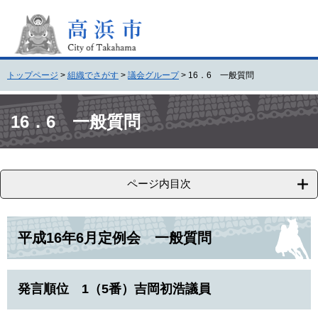
ペ
メ
ー
ニ
ジ
ュ
の
ー
先
を
トップページ
>
組織でさがす
>
議会グループ
>
16．6 一般質問
頭
飛
で
ば
本
す
し
文
16．6 一般質問
。
て
本
文
へ
ページ内目次
平成16年6月定例会 一般質問
発言順位 1（5番）吉岡初浩議員