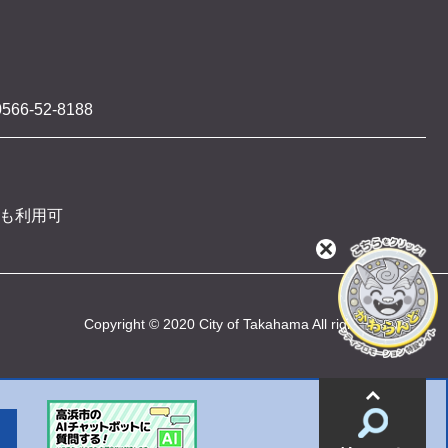
566-52-8188
 も利用可
閉
じ
る
Copyright © 2020 City of Takahama All rights reserved
情