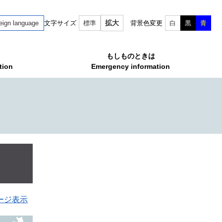
拡大
eign language
文字サイズ
標準
背景色変更
白
黒
青
もしものときは
tion
Emergency information
ージ表示