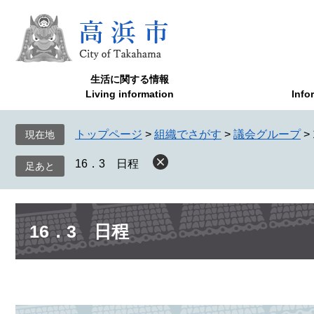
ペ
メ
ー
ニ
ジ
ュ
の
ー
先
を
生活に関する情報
頭
飛
Living information
Info
で
ば
す
し
トップページ
>
組織でさがす
>
議会グループ
>
現在地
。
て
本
16．3 日程
文
へ
本
16．3 日程
文