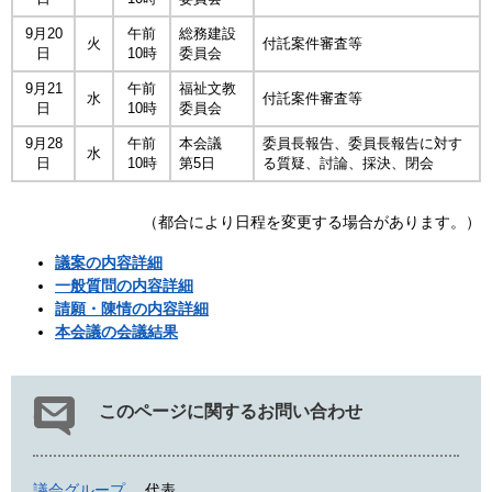
9月20
午前
総務建設
火
付託案件審査等
日
10時
委員会
9月21
午前
福祉文教
水
付託案件審査等
日
10時
委員会
9月28
午前
本会議
委員長報告、委員長報告に対す
水
日
10時
第5日
る質疑、討論、採決、閉会
（都合により日程を変更する場合があります。）
議案の内容詳細
一般質問の内容詳細
請願・陳情の内容詳細
本会議の会議結果
このページに関するお問い合わせ
議会グループ
代表