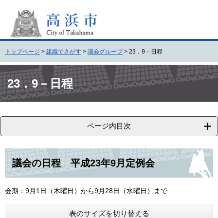
ペ
メ
ー
ニ
ジ
ュ
の
ー
先
を
トップページ
>
組織でさがす
>
議会グループ
>
23．9－日程
頭
飛
で
ば
本
す
し
文
23．9－日程
。
て
本
文
へ
ページ内目次
議会の日程 平成23年9月定例会
会期：9月1日（木曜日）から9月28日（水曜日）まで
表のサイズを切り替える