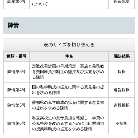
認定第8号
原案認定
について
陳情
表のサイズを切り替える
種類・番号
件名
議決結果
定数改善計画の早期策定・実施と義務教
陳情第3号
育費国庫負担制度の堅持及び拡充を求め
採択
る陳情
国の私学助成の拡充に関する意見書の提
陳情第4号
趣旨採択
出を求める陳情
愛知県の私学助成の拡充に関する意見書
陳情第5号
趣旨採択
の提出を求める陳情
私立高校生の父母負担を軽減し、学費の
陳情第6号
公私格差を改めるするために市町村独自
不採択
の授業料助成の拡充を求める陳情