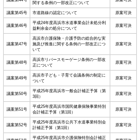
関する条例の一部改正について
議案第45号
市道路線の認定について
原案可決
平成24年度高浜市水道事業会計未処分利
議案第46号
原案可決
益剰余金の処分について
高浜市介護保険・介護予防の総合的な実
議案第47号
施及び推進に関する条例の一部改正につ
原案可決
いて
高浜市リバースモーゲージ条例の一部改
議案第48号
原案可決
正について
高浜市子ども・子育て会議条例の制定に
議案第49号
原案可決
ついて
平成25年度高浜市一般会計補正予算（第
議案第50号
原案可決
3回）
平成25年度高浜市国民健康保険事業特別
議案第51号
原案可決
会計補正予算（第1回）
平成25年度高浜市公共下水道事業特別会
議案第52号
原案可決
計補正予算（第1回）
平成25年度高浜市介護保険特別会計補正