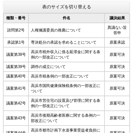
表のサイズを切り替える
種類・番号
件名
議決結果
異議ない旨
諮問第2号
人権擁護委員の推薦について
答申
承認第1号
専決処分の承認を求めることについて
原案承認
高浜市税外収入に係る延滞金に関する条
議案第38号
原案可決
例の一部改正について
議案第39号
調停の成立について
原案可決
議案第40号
高浜市税条例の一部改正について
原案可決
高浜市国民健康保険税条例の一部改正に
議案第41号
原案可決
ついて
高浜市営住宅の設置及び管理に関する条
議案第42号
原案可決
例の一部改正について
高浜市後期高齢者医療に関する条例の一
議案第43号
原案可決
部改正について
高浜市都市計画下水道事業受益者負担に
議案第44号
原案可決