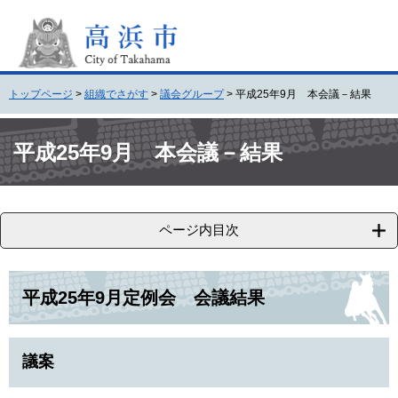
ペ
メ
ー
ニ
ジ
ュ
の
ー
先
を
トップページ
>
組織でさがす
>
議会グループ
>
平成25年9月 本会議－結果
頭
飛
で
ば
本
す
し
文
平成25年9月 本会議－結果
。
て
本
文
へ
ページ内目次
平成25年9月定例会 会議結果
議案