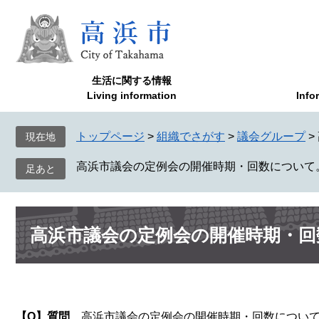
ペ
メ
ー
ニ
ジ
ュ
の
ー
先
を
生活に関する情報
頭
飛
Living information
Info
で
ば
す
し
トップページ
>
組織でさがす
>
議会グループ
>
現在地
。
て
本
高浜市議会の定例会の開催時期・回数について
文
へ
本
高浜市議会の定例会の開催時期・回
文
【Q】質問
高浜市議会の定例会の開催時期・回数につい