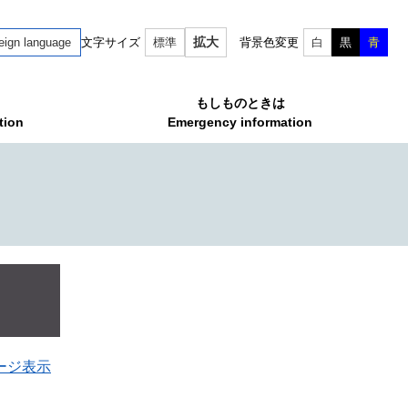
拡大
eign language
文字サイズ
標準
背景色変更
白
黒
青
もしものときは
tion
Emergency information
ージ表示