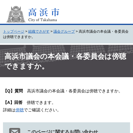
ペ
メ
ー
ニ
ジ
ュ
の
ー
先
を
トップページ
>
組織でさがす
>
議会グループ
>
高浜市議会の本会議・各委員会
頭
飛
は傍聴できますか。
で
ば
す
し
本
。
て
文
高浜市議会の本会議・各委員会は傍聴
本
できますか。
文
へ
【Q】質問
高浜市議会の本会議・各委員会は傍聴できますか。
【A】回答
傍聴できます。
詳細は
傍聴
でご確認ください。
このページに関するお問い合わせ