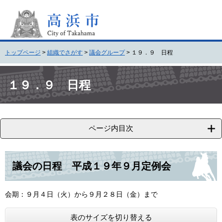
ペ
メ
ー
ニ
ジ
ュ
の
ー
先
を
トップページ
>
組織でさがす
>
議会グループ
>
１９．９ 日程
頭
飛
で
ば
本
す
し
文
１９．９ 日程
。
て
本
文
へ
ページ内目次
議会の日程 平成１９年９月定例会
会期：９月４日（火）から９月２８日（金）まで
表のサイズを切り替える