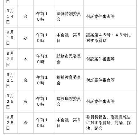
日
９月
午前１
決算特別委員
１４
金
付託案件審査等
０時
会
日
９月
午前１
本会議 第５
議案第４５号・４６号に
１９
水
０時
日
対する質疑
日
９月
午前１
総務市民委員
２０
木
付託案件審査等
０時
会
日
９月
午前１
福祉教育委員
２１
金
付託案件審査等
０時
会
日
９月
午前１
建設病院委員
２５
火
付託案件審査等
０時
会
日
９月
委員長報告、委員長報告
午前１
本会議 第６
２８
金
に対する質疑、討論、採
０時
日
日
決、閉会