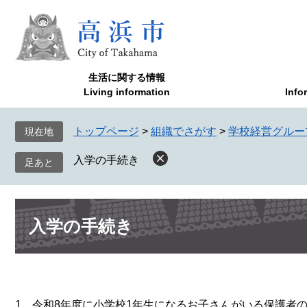
ペ
メ
ー
ニ
ジ
ュ
の
ー
先
を
生活に関する情報
頭
飛
Living information
Info
で
ば
す
し
トップページ
>
組織でさがす
>
学校経営グルー
現在地
。
て
本
入学の手続き
文
へ
本
入学の手続き
文
1 令和8年度に小学校1年生になるお子さんがいる保護者