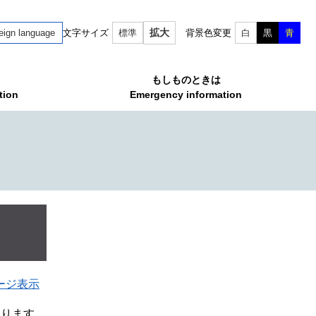
拡大
eign language
文字サイズ
標準
背景色変更
白
黒
青
もしものときは
tion
Emergency information
ージ表示
なります。