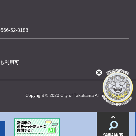
566-52-8188
 も利用可
閉
じ
る
Copyright © 2020 City of Takahama All rights reserved
情