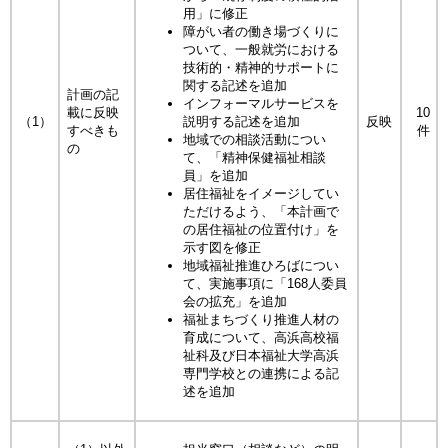
用」に修正
障がい者の働き場づくりに
ついて、一般就労における
技術的・精神的サポートに
関する記述を追加
計画の記
インフォーマルサービスを
載に反映
10
（1）
説明する記述を追加
反映
すべきも
件
地域での相談活動につい
の
て、「精神保健福祉相談
員」を追加
居住福祉をイメージしてい
ただけるよう、「本計画で
の居住福祉の位置付け」を
示す図を修正
地域福祉推進ひろばについ
て、実施事項に「168人委員
会の拡充」を追加
福祉まちづくり推進人材の
育成について、高浜高校福
祉科及び日本福祉大学高浜
専門学校との連携による記
述を追加