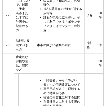
（1）以外
担当窓口（相談など）の明
で、対応
確化
（予定）
168人委員会の活動に関する
済みまた
広報等
20
（2）
済み
はすでに
誰もが気軽に立ち寄れ、そ
件
計画中に
して利用できる「ボランテ
記載のも
ィアひろばセンター」の設
の
置
3計画に反
3計
（3）
映すべき
本市の障がい者数の内訳
1件
画
もの
肯定的な
評価や意
30
見、質問
件
など
「障害者」から「障がい
者」への用語改定について
専門用語が多く、理解する
のに時間が必要
福祉の民営化に対する疑問
在日外国人に対する支援の
明記が不明確