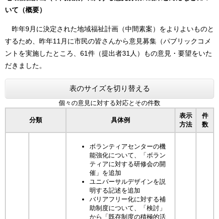
いて（概要）
昨年9月に決定された地域福祉計画（中間素案）をよりよいものと
するため、昨年11月に市民の皆さんから意見募集（パブリックコメ
ントを実施したところ、61件（提出者31人）もの意見・要望をいた
だきました。
表のサイズを切り替える
個々の意見に対する対応とその件数
表示
件
分類
具体例
方法
数
ボランティアセンターの機
能強化について、「ボラン
ティアに対する研修会の開
催」を追加
ユニバーサルデザインを説
明する記述を追加
バリアフリー化に対する補
助制度について、「検討」
から「既存制度の積極的活