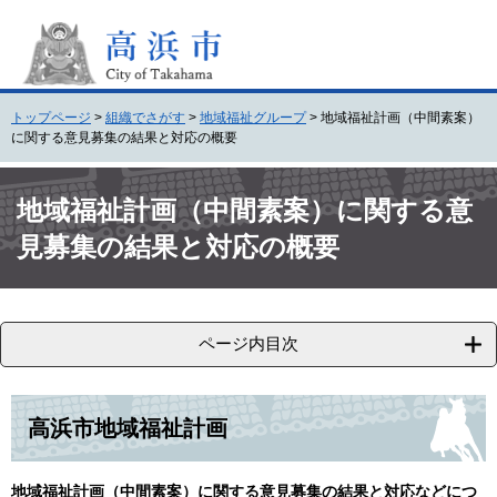
ペ
メ
ー
ニ
ジ
ュ
の
ー
先
を
トップページ
>
組織でさがす
>
地域福祉グループ
>
地域福祉計画（中間素案）
頭
飛
に関する意見募集の結果と対応の概要
で
ば
す
し
本
。
て
文
地域福祉計画（中間素案）に関する意
本
見募集の結果と対応の概要
文
へ
ページ内目次
高浜市地域福祉計画
地域福祉計画（中間素案）に関する意見募集の結果と対応などにつ