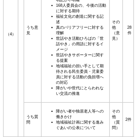
168人委員会の、今後の活動
に対する期待
福祉文化の創造に関する記
述
その
うち意
真のバリアフリーに対する
他
28
見
理解
（意
件
（4）
世話やき活動ひろばの「世
見）
話やき」の用語に対するイ
メージ
世話やきサポーターに関す
る提案
地域福祉の担い手として期
待される民生委員・児童委
員に対する活動の負担増へ
の対応
障がいや世代にとらわれな
い交流の推進
障がい者や独居老人等への
その
うち質
働きかけ
他
2件
問
地域福祉計画に関する進み
（質
ぐあいの公表について
問）