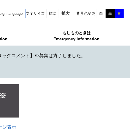
拡大
eign language
文字サイズ
標準
背景色変更
白
黒
青
もしものときは
tion
Emergency information
リックコメント】※募集は終了しました。
※
ージ表示