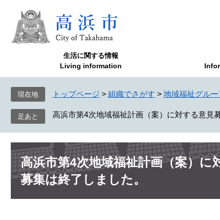
ペ
メ
ー
ニ
ジ
ュ
の
ー
先
を
生活に関する情報
頭
飛
Living information
Info
で
ば
す
し
トップページ
>
組織でさがす
>
地域福祉グルー
現在地
。
て
本
高浜市第4次地域福祉計画（案）に対する意見
文
へ
本
高浜市第4次地域福祉計画（案）に
文
募集は終了しました。