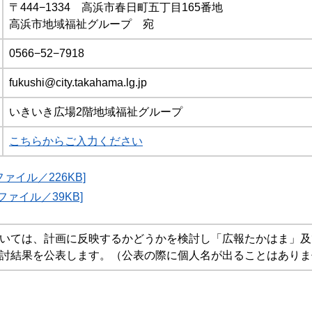
〒444−1334 高浜市春日町五丁目165番地
高浜市地域福祉グループ 宛
0566−52−7918
fukushi@city.takahama.lg.jp
いきいき広場2階地域福祉グループ
こちらからご入力ください
ファイル／226KB]
ファイル／39KB]
いては、計画に反映するかどうかを検討し「広報たかはま」及
討結果を公表します。（公表の際に個人名が出ることはありま