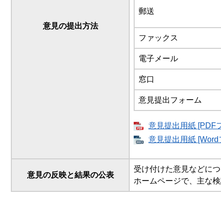
郵送
意見の提出方法
ファックス
電子メール
窓口
意見提出フォーム
意見提出用紙 [PDF
意見提出用紙 [Word
受け付けた意見などにつ
意見の反映と結果の公表
ホームページで、主な検