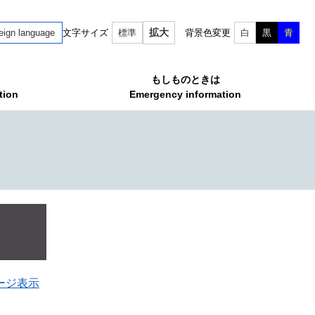
拡大
eign language
文字サイズ
標準
背景色変更
白
黒
青
もしものときは
tion
Emergency information
ージ表示