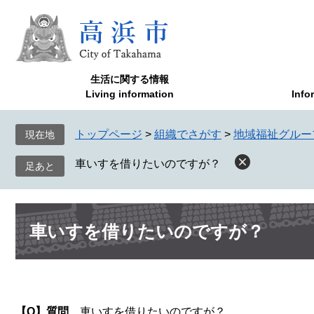
ペ
メ
ー
ニ
ジ
ュ
の
ー
先
を
生活に関する情報
頭
飛
Living information
Info
で
ば
す
し
トップページ
>
組織でさがす
>
地域福祉グルー
現在地
。
て
本
車いすを借りたいのですが？
文
へ
本
車いすを借りたいのですが？
文
【Q】質問
車いすを借りたいのですが？