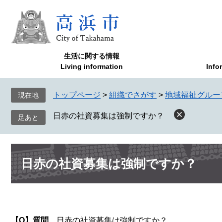
ペ
メ
ー
ニ
ジ
ュ
の
ー
先
を
生活に関する情報
頭
飛
Living information
Info
で
ば
す
し
トップページ
>
組織でさがす
>
地域福祉グルー
現在地
。
て
本
日赤の社資募集は強制ですか？
文
へ
本
日赤の社資募集は強制ですか？
文
【Q】質問
日赤の社資募集は強制ですか？