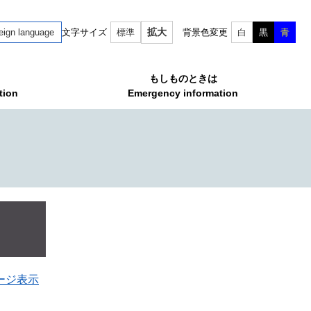
拡大
eign language
文字サイズ
標準
背景色変更
白
黒
青
もしものときは
tion
Emergency information
ージ表示