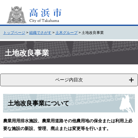
ペ
メ
ー
ニ
ジ
ュ
の
ー
先
を
トップページ
>
組織でさがす
>
土木グループ
>
土地改良事業
頭
飛
で
ば
本
す
し
文
土地改良事業
。
て
本
文
へ
ページ内目次
土地改良事業について
農業用用排水施設、農業用道路その他農用地の保全または利用上必
要な施設の新設、管理、廃止または変更等を行います。