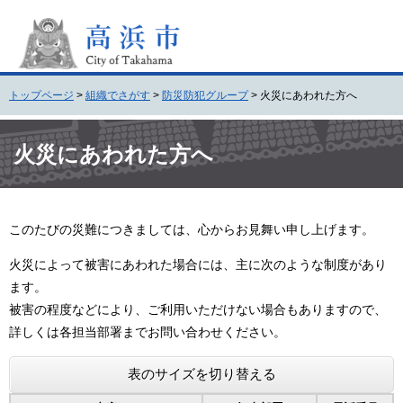
ペ
メ
ー
ニ
ジ
ュ
の
ー
先
を
トップページ
>
組織でさがす
>
防災防犯グループ
>
火災にあわれた方へ
頭
飛
で
ば
本
す
し
文
火災にあわれた方へ
。
て
本
文
へ
このたびの災難につきましては、心からお見舞い申し上げます。
火災によって被害にあわれた場合には、主に次のような制度があり
ます。
被害の程度などにより、ご利用いただけない場合もありますので、
詳しくは各担当部署までお問い合わせください。
表のサイズを切り替える