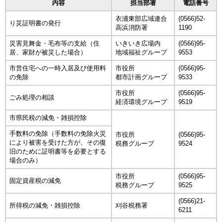
内容
担当部署
電話番号
衣浦東部広域連合
(0566)52-
り災証明書の発行
高浜消防署
1190
災害見舞金・毛布等の支給（住
いきいき広場内
(0566)95-
居、家財が被災した場合）
地域福祉グループ
9553
市営住宅への一時入居及び使用料
市役所
(0566)95-
の免除
都市計画グループ
9533
市役所
(0566)95-
ごみ処理の相談
経済環境グループ
9519
市県民税の減免・雑損控除
手数料の免除（手数料の免除火災
市役所
(0566)95-
により被害を受けた方が、その復
税務グループ
9524
旧のために証明書等を必要とする
場合のみ）
市役所
(0566)95-
固定資産税の減免
税務グループ
9525
(0566)21-
所得税の減免・雑損控除
刈谷税務署
6211