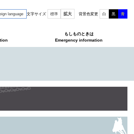
拡大
eign language
文字サイズ
標準
背景色変更
白
黒
青
もしものときは
tion
Emergency information