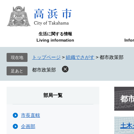
ペ
メ
ー
ニ
ジ
ュ
の
ー
先
を
生活に関する情報
頭
飛
Living information
Info
で
ば
す
し
トップページ
>
組織でさがす
>
都市政策部
現在地
。
て
本
都市政策部
文
へ
本
部局一覧
都
文
市長直轄
土木
企画部