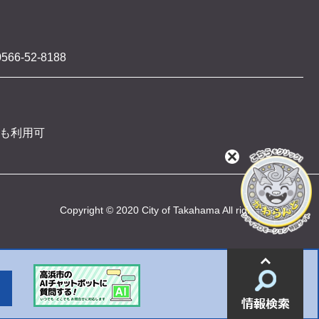
566-52-8188
 も利用可
閉
じ
る
Copyright © 2020 City of Takahama All rights reserved
情
報