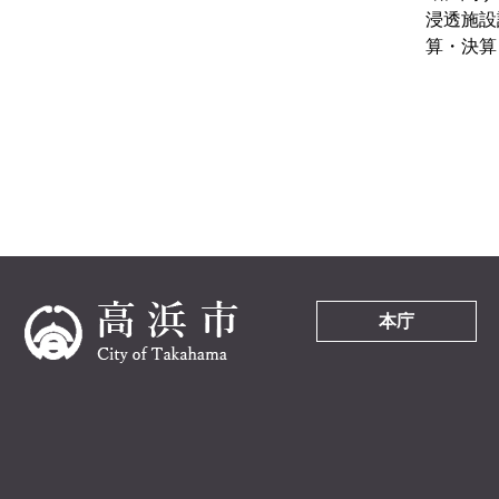
浸透施設
算・決算
本庁