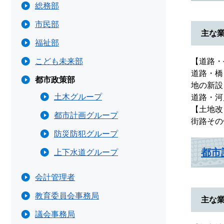
総務部
市民部
主な
福祉部
こども未来部
【道路・
道路・橋
都市政策部
地の新設
土木グループ
道路・河
【土地改
都市計画グループ
街路その
防災防犯グループ
都市
上下水道グループ
会計管理者
教育委員会事務局
主な
議会事務局