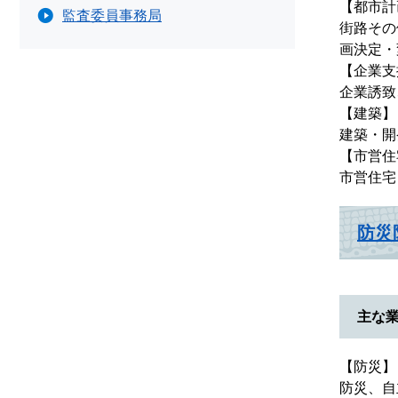
【都市計
監査委員事務局
街路その
画決定・
【企業支
企業誘致
【建築】
建築・開
【市営住
市営住宅
防災
主な
【防災】
防災、自