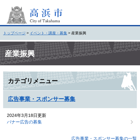
ペ
メ
ー
ニ
ジ
ュ
の
ー
先
を
トップページ
>
イベント・講座・募集
>
産業振興
頭
飛
で
ば
本
す
し
文
産業振興
。
て
本
文
へ
カテゴリメニュー
広告事業・スポンサー募集
2024年3月18日更新
バナー広告の募集
広告事業・スポンサー募集の一覧