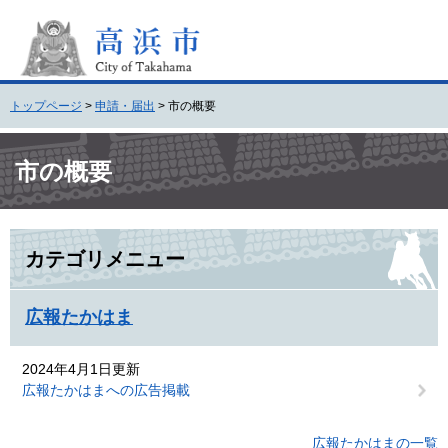
ペ
メ
ー
ニ
ジ
ュ
の
ー
先
を
トップページ
>
申請・届出
>
市の概要
頭
飛
で
ば
本
す
し
文
市の概要
。
て
本
文
へ
カテゴリメニュー
広報たかはま
2024年4月1日更新
広報たかはまへの広告掲載
広報たかはまの一覧