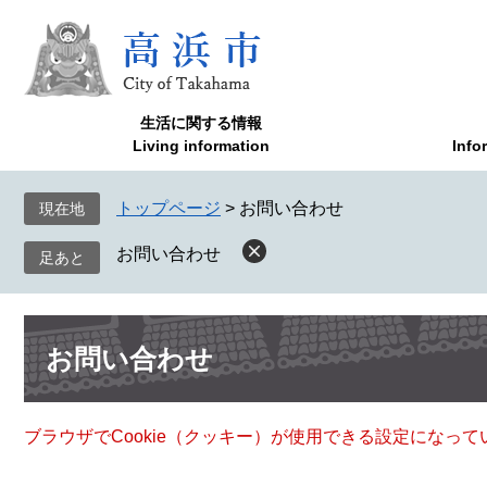
ペ
メ
ー
ニ
ジ
ュ
の
ー
先
を
生活に関する情報
頭
飛
Living information
Info
で
ば
す
し
トップページ
>
お問い合わせ
現在地
。
て
本
お問い合わせ
文
へ
本
お問い合わせ
文
ブラウザでCookie（クッキー）が使用できる設定になっ