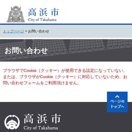
ペ
メ
ー
ニ
ジ
ュ
の
ー
先
を
トップページ
>
お問い合わせ
頭
飛
で
ば
本
す
し
文
お問い合わせ
。
て
本
文
ブラウザでCookie（クッキー）が使用できる設定になっていない、
へ
または、ブラウザがCookie（クッキー）に対応していないため、お
問い合わせフォームをご利用頂けません。