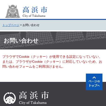
ペ
メ
ー
ニ
ジ
ュ
の
ー
先
を
トップページ
>
お問い合わせ
頭
飛
で
ば
本
す
し
文
お問い合わせ
。
て
本
文
ブラウザでCookie（クッキー）が使用できる設定になっていない、
へ
または、ブラウザがCookie（クッキー）に対応していないため、お
問い合わせフォームをご利用頂けません。