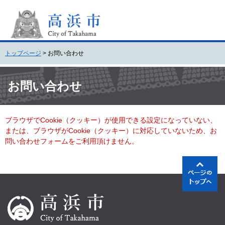
ペ
メ
ー
ニ
ジ
ュ
の
ー
先
を
トップページ
>
お問い合わせ
頭
飛
で
ば
本
す
し
文
お問い合わせ
。
て
本
文
ブラウザでCookie（クッキー）が使用できる設定になっていない、
へ
または、ブラウザがCookie（クッキー）に対応していないため、お
問い合わせフォームをご利用頂けません。