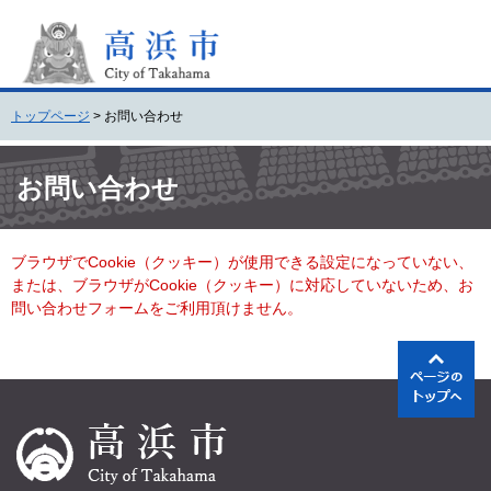
ペ
メ
ー
ニ
ジ
ュ
の
ー
先
を
トップページ
>
お問い合わせ
頭
飛
で
ば
本
す
し
文
お問い合わせ
。
て
本
文
ブラウザでCookie（クッキー）が使用できる設定になっていない、
へ
または、ブラウザがCookie（クッキー）に対応していないため、お
問い合わせフォームをご利用頂けません。