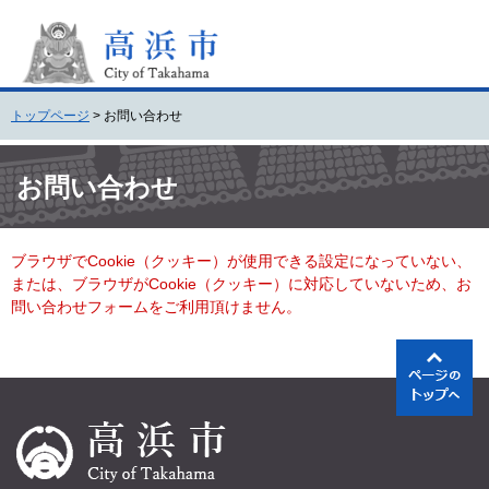
ペ
メ
ー
ニ
ジ
ュ
の
ー
先
を
トップページ
>
お問い合わせ
頭
飛
で
ば
本
す
し
文
お問い合わせ
。
て
本
文
ブラウザでCookie（クッキー）が使用できる設定になっていない、
へ
または、ブラウザがCookie（クッキー）に対応していないため、お
問い合わせフォームをご利用頂けません。