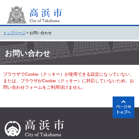
ペ
メ
ー
ニ
ジ
ュ
の
ー
先
を
トップページ
>
お問い合わせ
頭
飛
で
ば
本
す
し
文
お問い合わせ
。
て
本
文
ブラウザでCookie（クッキー）が使用できる設定になっていない、
へ
または、ブラウザがCookie（クッキー）に対応していないため、お
問い合わせフォームをご利用頂けません。