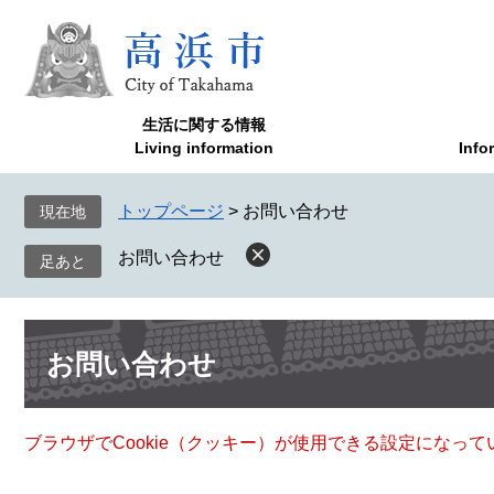
ペ
メ
ー
ニ
ジ
ュ
の
ー
先
を
生活に関する情報
頭
飛
Living information
Info
で
ば
す
し
トップページ
>
お問い合わせ
現在地
。
て
本
お問い合わせ
文
へ
本
お問い合わせ
文
ブラウザでCookie（クッキー）が使用できる設定になっ