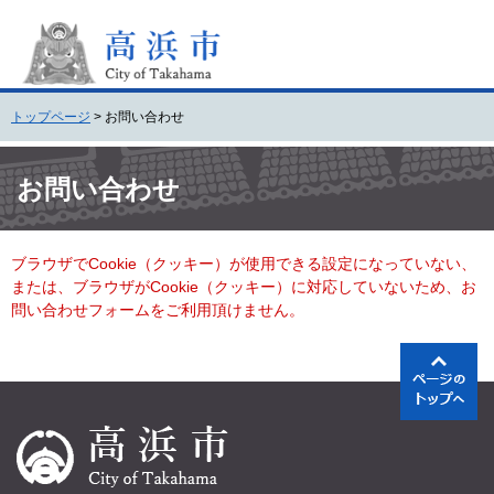
ペ
メ
ー
ニ
ジ
ュ
の
ー
先
を
トップページ
>
お問い合わせ
頭
飛
で
ば
本
す
し
文
お問い合わせ
。
て
本
文
ブラウザでCookie（クッキー）が使用できる設定になっていない、
へ
または、ブラウザがCookie（クッキー）に対応していないため、お
問い合わせフォームをご利用頂けません。