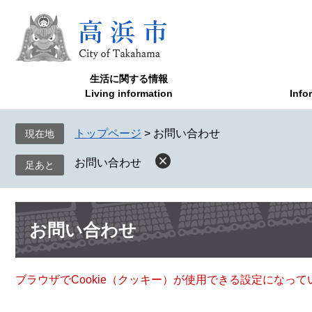
ペ
メ
ー
ニ
ジ
ュ
の
ー
先
を
生活に関する情報
頭
飛
Living information
Info
で
ば
す
し
トップページ
>
お問い合わせ
現在地
。
て
本
お問い合わせ
文
へ
本
お問い合わせ
文
ブラウザでCookie（クッキー）が使用できる設定になっ