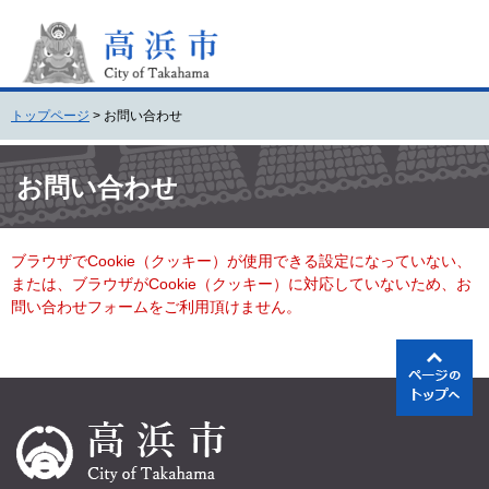
ペ
メ
ー
ニ
ジ
ュ
の
ー
先
を
トップページ
>
お問い合わせ
頭
飛
で
ば
本
す
し
文
お問い合わせ
。
て
本
文
ブラウザでCookie（クッキー）が使用できる設定になっていない、
へ
または、ブラウザがCookie（クッキー）に対応していないため、お
問い合わせフォームをご利用頂けません。