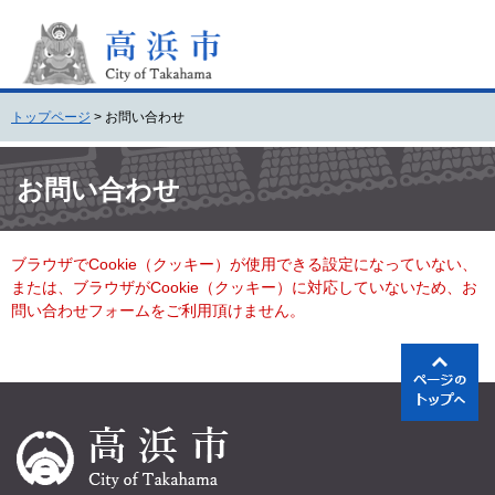
ペ
メ
ー
ニ
ジ
ュ
の
ー
先
を
トップページ
>
お問い合わせ
頭
飛
で
ば
本
す
し
文
お問い合わせ
。
て
本
文
ブラウザでCookie（クッキー）が使用できる設定になっていない、
へ
または、ブラウザがCookie（クッキー）に対応していないため、お
問い合わせフォームをご利用頂けません。