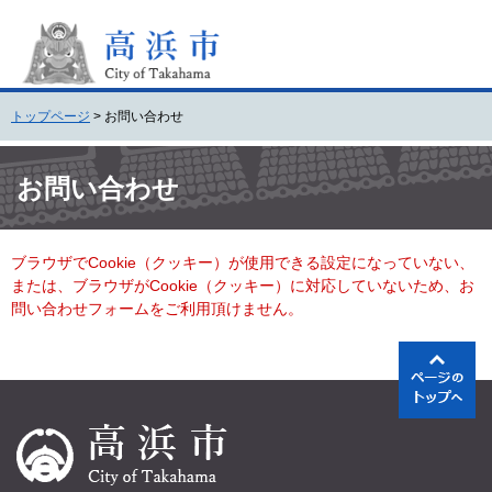
ペ
メ
ー
ニ
ジ
ュ
の
ー
先
を
トップページ
>
お問い合わせ
頭
飛
で
ば
本
す
し
文
お問い合わせ
。
て
本
文
ブラウザでCookie（クッキー）が使用できる設定になっていない、
へ
または、ブラウザがCookie（クッキー）に対応していないため、お
問い合わせフォームをご利用頂けません。