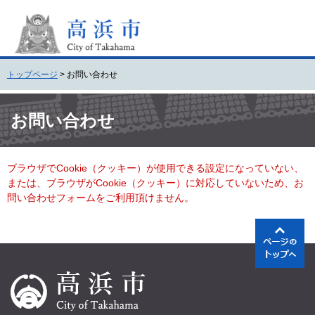
ペ
メ
ー
ニ
ジ
ュ
の
ー
先
を
トップページ
>
お問い合わせ
頭
飛
で
ば
本
す
し
文
お問い合わせ
。
て
本
文
ブラウザでCookie（クッキー）が使用できる設定になっていない、
へ
または、ブラウザがCookie（クッキー）に対応していないため、お
問い合わせフォームをご利用頂けません。