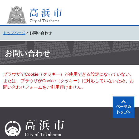
ペ
メ
ー
ニ
ジ
ュ
の
ー
先
を
トップページ
>
お問い合わせ
頭
飛
で
ば
本
す
し
文
お問い合わせ
。
て
本
文
ブラウザでCookie（クッキー）が使用できる設定になっていない、
へ
または、ブラウザがCookie（クッキー）に対応していないため、お
問い合わせフォームをご利用頂けません。