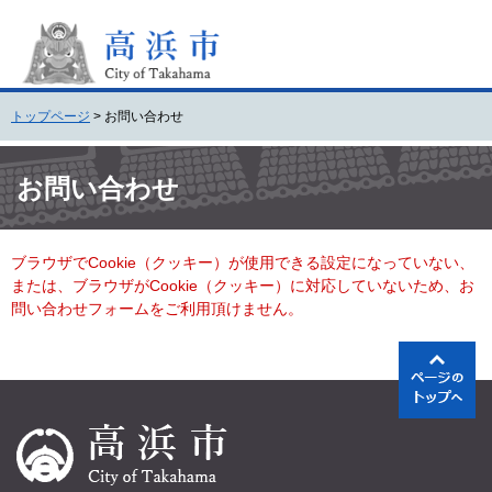
ペ
メ
ー
ニ
ジ
ュ
の
ー
先
を
トップページ
>
お問い合わせ
頭
飛
で
ば
本
す
し
文
お問い合わせ
。
て
本
文
ブラウザでCookie（クッキー）が使用できる設定になっていない、
へ
または、ブラウザがCookie（クッキー）に対応していないため、お
問い合わせフォームをご利用頂けません。