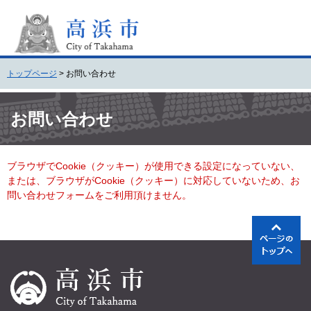
ペ
メ
ー
ニ
ジ
ュ
の
ー
先
を
トップページ
>
お問い合わせ
頭
飛
で
ば
本
す
し
文
お問い合わせ
。
て
本
文
ブラウザでCookie（クッキー）が使用できる設定になっていない、
へ
または、ブラウザがCookie（クッキー）に対応していないため、お
問い合わせフォームをご利用頂けません。