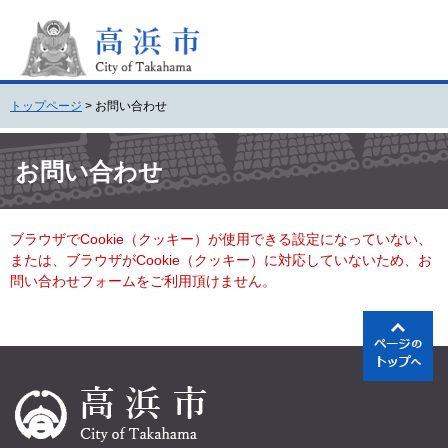
ペ
メ
ー
ニ
ジ
ュ
の
ー
先
を
トップページ
>
お問い合わせ
頭
飛
で
ば
本
す
し
文
お問い合わせ
。
て
本
文
ブラウザでCookie（クッキー）が使用できる設定になっていない、
へ
または、ブラウザがCookie（クッキー）に対応していないため、お
問い合わせフォームをご利用頂けません。