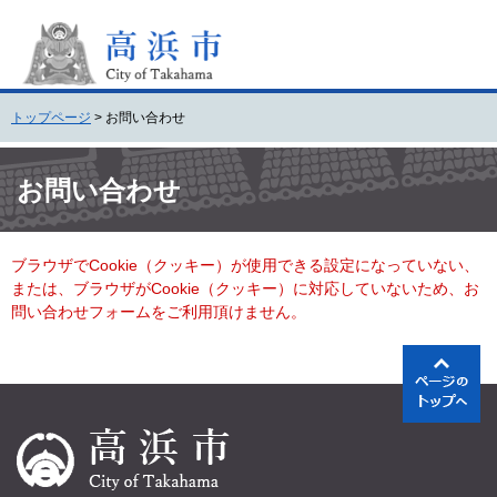
ペ
メ
ー
ニ
ジ
ュ
の
ー
先
を
トップページ
>
お問い合わせ
頭
飛
で
ば
本
す
し
文
お問い合わせ
。
て
本
文
ブラウザでCookie（クッキー）が使用できる設定になっていない、
へ
または、ブラウザがCookie（クッキー）に対応していないため、お
問い合わせフォームをご利用頂けません。