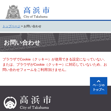
ペ
メ
ー
ニ
ジ
ュ
の
ー
先
を
トップページ
>
お問い合わせ
頭
飛
で
ば
本
す
し
文
お問い合わせ
。
て
本
文
ブラウザでCookie（クッキー）が使用できる設定になっていない、
へ
または、ブラウザがCookie（クッキー）に対応していないため、お
問い合わせフォームをご利用頂けません。