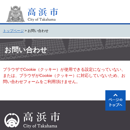
ペ
メ
ー
ニ
ジ
ュ
の
ー
先
を
トップページ
>
お問い合わせ
頭
飛
で
ば
本
す
し
文
お問い合わせ
。
て
本
文
ブラウザでCookie（クッキー）が使用できる設定になっていない、
へ
または、ブラウザがCookie（クッキー）に対応していないため、お
問い合わせフォームをご利用頂けません。