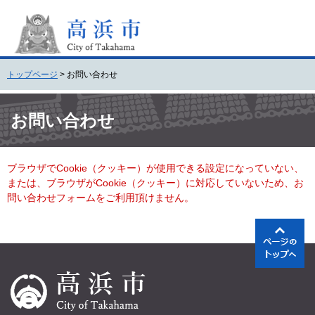
ペ
メ
ー
ニ
ジ
ュ
の
ー
先
を
トップページ
>
お問い合わせ
頭
飛
で
ば
本
す
し
文
お問い合わせ
。
て
本
文
ブラウザでCookie（クッキー）が使用できる設定になっていない、
へ
または、ブラウザがCookie（クッキー）に対応していないため、お
問い合わせフォームをご利用頂けません。