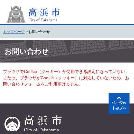
ペ
メ
ー
ニ
ジ
ュ
の
ー
先
を
トップページ
>
お問い合わせ
頭
飛
で
ば
本
す
し
文
お問い合わせ
。
て
本
文
ブラウザでCookie（クッキー）が使用できる設定になっていない、
へ
または、ブラウザがCookie（クッキー）に対応していないため、お
問い合わせフォームをご利用頂けません。