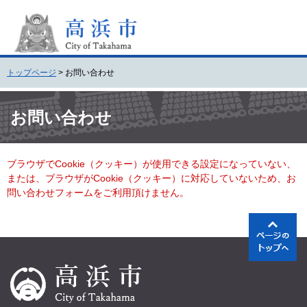
ペ
メ
ー
ニ
ジ
ュ
の
ー
先
を
トップページ
>
お問い合わせ
頭
飛
で
ば
本
す
し
文
お問い合わせ
。
て
本
文
ブラウザでCookie（クッキー）が使用できる設定になっていない、
へ
または、ブラウザがCookie（クッキー）に対応していないため、お
問い合わせフォームをご利用頂けません。