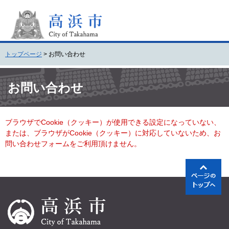
ペ
メ
ー
ニ
ジ
ュ
の
ー
先
を
トップページ
>
お問い合わせ
頭
飛
で
ば
本
す
し
文
お問い合わせ
。
て
本
文
ブラウザでCookie（クッキー）が使用できる設定になっていない、
へ
または、ブラウザがCookie（クッキー）に対応していないため、お
問い合わせフォームをご利用頂けません。